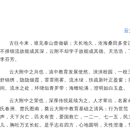
云
古往今来，谁见泰山曾做砺；天长地久，沧海桑田多变
不择细流故能成其深，云附不却学子故能成其德。天浩浩，
李芬芳。
云大附中之兴也，滇中教育发展使然。泱泱校园，一校
舒锦绣，隐隐烟霞，霏霏雨雾。流水绿，扶疏新叶正盈窗；
间。流水之处，环绕似青罗带；海蟾轮满，澄明如白玉盘。
云大附中之荣也，深厚传统延续为之。人才辈出，名家
氏春洲、楚氏图南，奠云大附中教育基础之清风；行为世范
声，天下兴亡，匹夫有责，爱国救亡，一二一、七一五，民
儿，胸吐万丈长虹。是乎志在四方，心地圆明，天性澄澈，