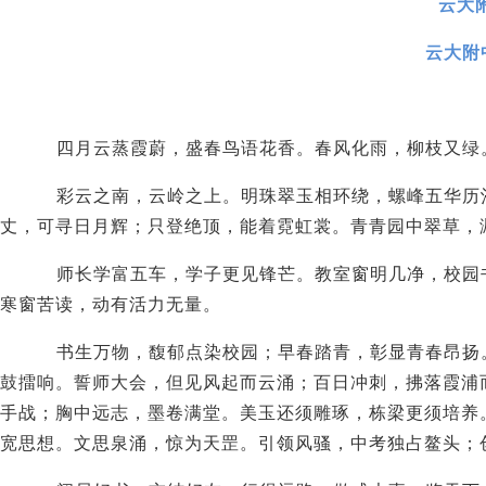
云大
云大附
四月云蒸霞蔚，盛春鸟语花香。春风化雨，柳枝又绿
彩云之南，云岭之上。明珠翠玉相环绕，螺峰五华历
丈，可寻日月辉；只登绝顶，能着霓虹裳。青青园中翠草，
师长学富五车，学子更见锋芒。教室窗明几净，校园
寒窗苦读，动有活力无量。
书生万物，馥郁点染校园；早春踏青，彰显青春昂扬
鼓擂响。誓师大会，但见风起而云涌；百日冲刺，拂落霞浦
手战；胸中远志，墨卷满堂。美玉还须雕琢，栋梁更须培养
宽思想。文思泉涌，惊为天罡。引领风骚，中考独占鳌头；