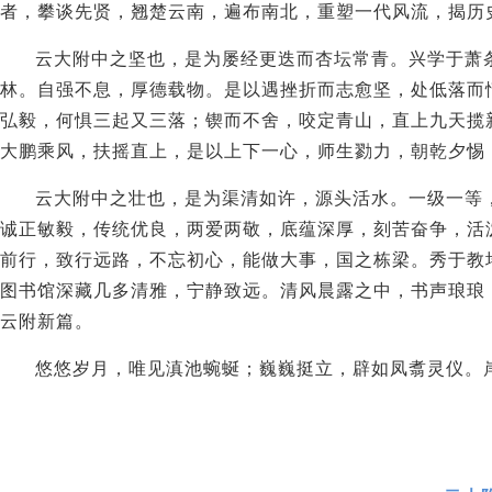
者，攀谈先贤，翘楚云南，遍布南北，重塑一代风流，揭历
云大附中之坚也，是为屡经更迭而杏坛常青。兴学于萧
林。自强不息，厚德载物。是以遇挫折而志愈坚，处低落而
弘毅，何惧三起又三落；锲而不舍，咬定青山，直上九天揽
大鹏乘风，扶摇直上，是以上下一心，师生勠力，朝乾夕惕
云大附中之壮也，是为渠清如许，源头活水。一级一等
诚正敏毅，传统优良，两爱两敬，底蕴深厚，刻苦奋争，活
前行，致行远路，不忘初心，能做大事，国之栋梁。秀于教
图书馆深藏几多清雅，宁静致远。清风晨露之中，书声琅琅
云附新篇。
悠悠岁月，唯见滇池蜿蜒；巍巍挺立，辟如凤翥灵仪。