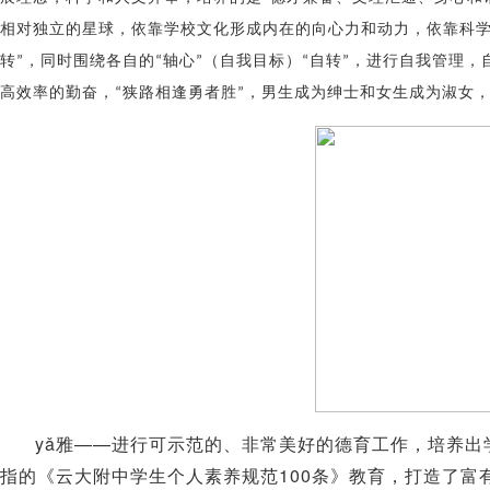
相对独立的星球，依靠学校文化形成内在的向心力和动力，依靠科
转
，同时围绕各自的
轴心
（自我目标）
自转
，进行自我管理，
”
“
”
“
”
高效率的勤奋，
狭路相逢勇者胜
，男生成为绅士和女生成为淑女
“
”
yǎ
——
雅
进行可示范的、非常美好的德育工作，培养出
100
指的《云大附中学生个人素养规范
条》教育，打造了富