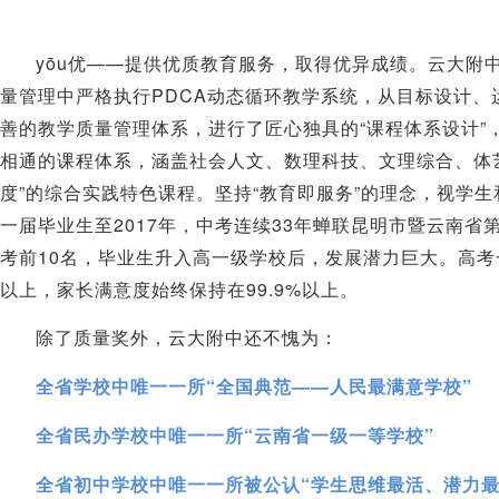
yōu
——
优
提供优质教育服务，取得优异成绩。云大附
PDCA
量管理中严格执行
动态循环教学系统，从目标设计、
“
”
善的教学质量管理体系，进行了匠心独具的
课程体系设计
相通的课程体系，涵盖社会人文、数理科技、文理综合、体
”
“
”
度
的综合实践特色课程。坚持
教育即服务
的理念，视学生
2017
33
一届毕业生至
年，中考连续
年蝉联昆明市暨云南省
10
考前
名，毕业生升入高一级学校后，发展潜力巨大。高考
99.9%
以上，家长满意度始终保持在
以上。
除了质量奖外，云大附中还不愧为：
“
——
”
全省学校中唯一一所
全国典范
人民最满意学校
“
”
全省民办学校中唯一一所
云南省一级一等学校
“
全省初中学校中唯一一所被公认
学生思维最活、潜力