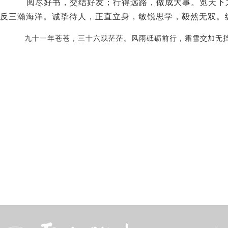
阅尽好书，交结好友；行得远路，做成大事。览天下
反三瀚海洋。诚挚待人，正直立身，敏锐思学，毅然无双。
九十一年苍苍，三十六载茫茫。风雨砥砺前行，霜雪交加无