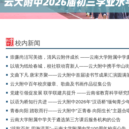
校内新闻
崇廉尚洁写美德，清风云附伴成长 ——云南大学附属中学
以墙为纸绘春城，校社联动育新人——云大附中携手华山街
文曲下凡 唐宋齐聚——云大附中首届读书节成果汇演圆满
云大附中百年校庆徽章、歌曲及书画作品征集公告
党建引领促发展 联学联建共提升 ——云南省教育科学研
以语为桥知行共进 ——云大附中2026年“汉语桥”缅甸青
青春向阳 踏歌而行——云大附中"正青春·向阳生长"主题合
云南大学附属中学关于遴选第三方课后服务机构的公告
“弦歌百年 四海流芳”--云南大学附属中学100周年校庆公