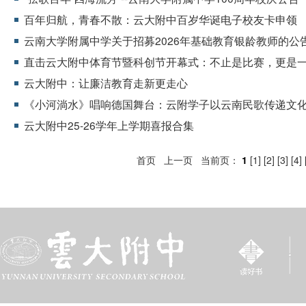
百年归航，青春不散：云大附中百岁华诞电子校友卡申领
云南大学附属中学关于招募2026年基础教育银龄教师的公
直击云大附中体育节暨科创节开幕式：不止是比赛，更是
云大附中：让廉洁教育走新更走心
《小河淌水》唱响德国舞台：云附学子以云南民歌传递文
云大附中25-26学年上学期喜报合集
首页 上一页
当前页：
1
[1]
[2]
[3]
[4]