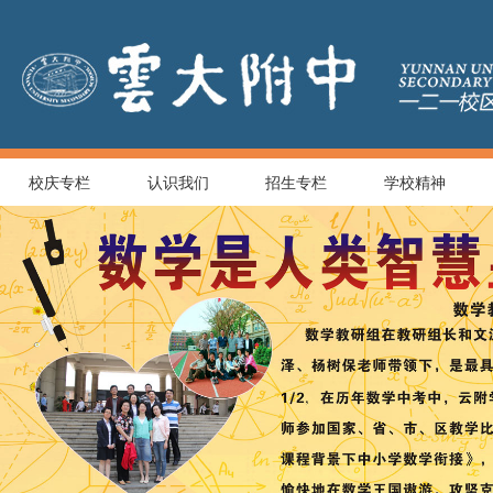
校庆专栏
认识我们
招生专栏
学校精神