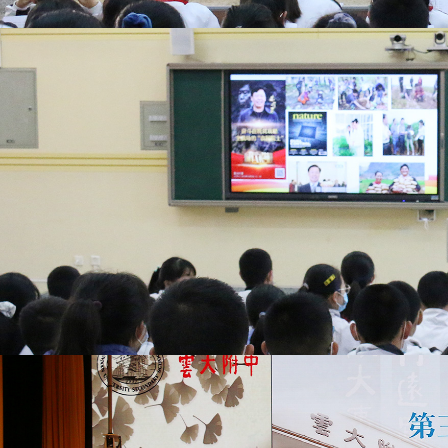
杨丽娟
杨丽娟,中学一级
语大学，之后一直在
主任。教育教学基本
学风格。在平时的教
读、记的训练，注重
养，形成良好的学习
带班级班风正，学风
秀班主任、优秀教师
彭 美 昌
历史教师。1989
荣获云南省昭通市“历
昭阳区“教学能手”称
中“优秀共产党员”“优秀
丁奖”。