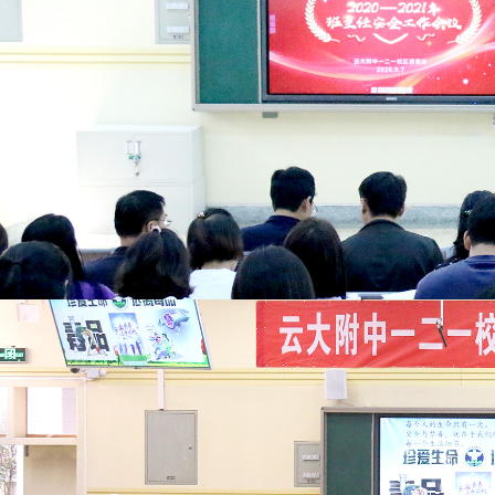
严燕
严燕，2003年
大附中任教至今，中
为优秀教师；2013年
中生物课堂教学竞赛中
实验教学说课活动，
作。
王德伟
王德伟，数学备课
一名师”奖，2009
课练》，《中考夺冠》
优秀班级体称号，多
称号，2017年被聘
参加数学竞赛并获全